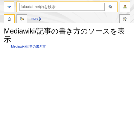
more
Mediawiki/記事の書き方のソースを表
示
←
Mediawiki/記事の書き方
ナ
検
ビ
索
ゲ
に
ー
移
シ
動
ョ
ン
に
移
動