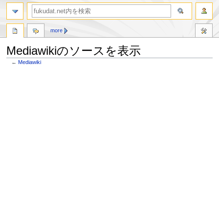
more
Mediawikiのソースを表示
←
Mediawiki
ナ
検
ビ
索
ゲ
に
ー
移
シ
動
ョ
ン
に
移
動