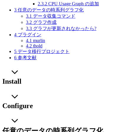
2.3.2
CPU Usage Graph の追加
3
任意のデータの時系列グラフ化
3.1
データ収集コマンド
3.2
グラフ作成
3.3
グラフが更新されなかったら?
4
プラグイン
4.1
murlin
4.2
thold
5
データ移行プロジェクト
6
参考文献
Install
Configure
任意のデータの時系列グラフ化