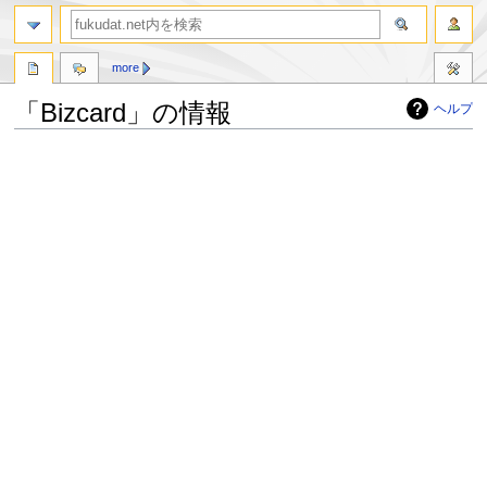
more
「Bizcard」の情報
ヘルプ
ナ
検
ビ
索
ゲ
に
ー
移
シ
動
ョ
ン
に
移
動