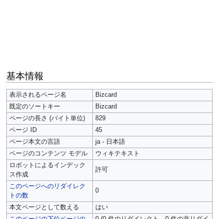
基本情報
表示されるページ名
Bizcard
既定のソートキー
Bizcard
ページの長さ (バイト単位)
829
ページ ID
45
ページ本文の言語
ja - 日本語
ページのコンテンツ モデル
ウィキテキスト
ロボットによるインデック
許可
ス作成
このページへのリダイレク
0
トの数
本文ページとして数える
はい
このページの下位ページの
0 (0 件のリダイレクト、0 件の非リダイ