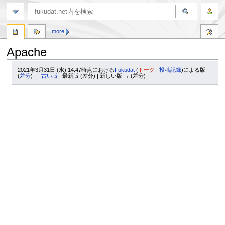
more
Apache
2021年3月31日 (水) 14:47時点における
Fukudat
(
トーク
|
投稿記録
)
による版
(
差分
)
← 古い版
| 最新版 (差分) | 新しい版 → (差分)
ナ
検
ビ
索
ゲ
に
ー
移
シ
動
ョ
ン
に
移
動