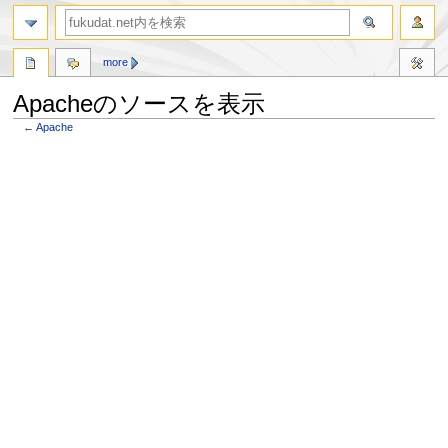
more
Apacheのソースを表示
←
Apache
ナ
検
ビ
索
ゲ
に
ー
移
シ
動
ョ
ン
に
移
動