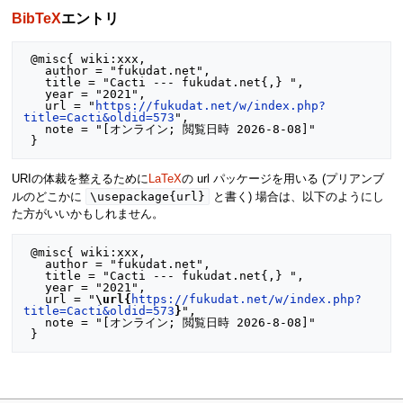
BibTeX
エントリ
 @misc{ wiki:xxx,

   author = "fukudat.net",

   title = "Cacti --- fukudat.net{,} ",

   year = "2021",

   url = "
https://fukudat.net/w/index.php?
title=Cacti&oldid=573
",

   note = "[オンライン; 閲覧日時 2026-8-08]"

URIの体裁を整えるために
LaTeX
の url パッケージを用いる (プリアンブ
\usepackage{url}
ルのどこかに
と書く) 場合は、以下のようにし
た方がいいかもしれません。
 @misc{ wiki:xxx,

   author = "fukudat.net",

   title = "Cacti --- fukudat.net{,} ",

   year = "2021",

   url = "
\url{
https://fukudat.net/w/index.php?
title=Cacti&oldid=573
}
",

   note = "[オンライン; 閲覧日時 2026-8-08]"
