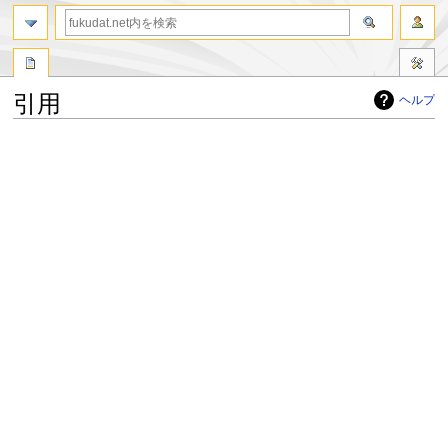
引用
ヘルプ
ナ
検
ビ
索
ゲ
に
ー
移
シ
動
ョ
ン
に
移
動