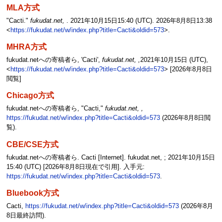
MLA方式
"Cacti."
fukudat.net,
. 2021年10月15日15:40 (UTC). 2026年8月8日13:38
<
https://fukudat.net/w/index.php?title=Cacti&oldid=573
>.
MHRA方式
fukudat.netへの寄稿者ら, 'Cacti',
fukudat.net, ,
2021年10月15日 (UTC),
<
https://fukudat.net/w/index.php?title=Cacti&oldid=573
> [2026年8月8日
閲覧]
Chicago方式
fukudat.netへの寄稿者ら, "Cacti,"
fukudat.net, ,
https://fukudat.net/w/index.php?title=Cacti&oldid=573
(2026年8月8日閲
覧).
CBE/CSE方式
fukudat.netへの寄稿者ら. Cacti [Internet]. fukudat.net, ; 2021年10月15日
15:40 (UTC) [2026年8月8日現在で引用]. 入手元:
https://fukudat.net/w/index.php?title=Cacti&oldid=573
.
Bluebook方式
Cacti,
https://fukudat.net/w/index.php?title=Cacti&oldid=573
(2026年8月
8日最終訪問).